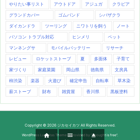
やりたい事リスト
アウトドア
アジュガ
クラピア
グランドカバー
ゴムバンド
シバザクラ
ダイカンドラ
ツーリング
ニワトリを飼う
ノート
パソコン トラブル対応
ヒンメリ
ペット
マンネングサ
モバイルバッテリー
リサーチ
レビュー
ロケットストーブ
夏
多面体
子育て
家づくり
家庭菜園
岡山県
徳島県
文房具
柿渋染
楽器
火遊び
確定申告
自転車
草木染
薪ストーブ
財布
雑貨屋
香川県
黒板塗料
Copyright ©
2026
ジカセイカツ
All Rights Reserved.



WordPress Luxeritas Theme is provided by "
Thought is free
".