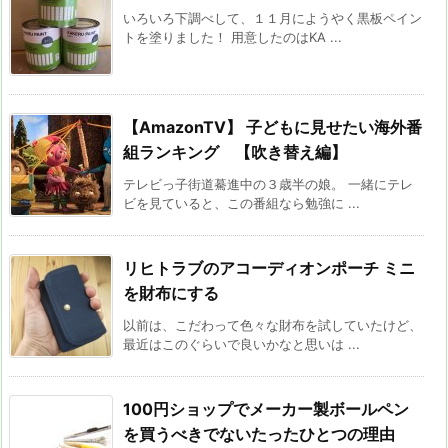
いろいろ下調べして、１１月にようやく黒板ペイン
トを塗りました！ 用意したのはKA ...
【AmazonTV】 子どもに見せたい海外番
組ランキング 【吹き替え編】
テレビっ子街道驀進中の３歳半の娘。 一緒にテレ
ビを見ていると、この番組なら勉強に ...
リヒトラブのアコーディオンポーチ ミニ
を財布にする
以前は、こだわって色々な財布を試していたけど、
最近はこのぐらいで良いかなと思いは ...
100円ショップでメーカー製ボールペン
を買うべきでないたったひとつの理由