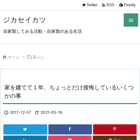

Twitter
Feedly
RSS
ジカセイカツ

自家製してみる活動・自家製のある生活

メニュ

サイド

ホーム
>

暮らし

前へ

家を建てて１年、ちょっとだけ後悔しているいくつ
次へ
かの事

検索

2017-12-07

2021-05-18