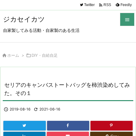

Twitter
Feedly
RSS
ジカセイカツ

自家製してみる活動・自家製のある生活

メニュ

サイド

ホーム
>

DIY・自給自足

前へ

セリアのキャンバストートバッグを柿渋染めしてみ
次へ
た。その１

検索

2019-08-16

2021-06-16