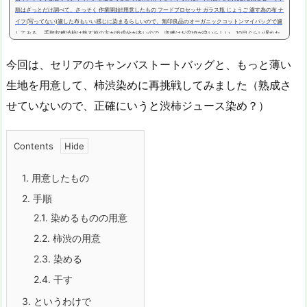
順はざっとだけ調べて、さっそく 作業開始!!用意したもの フードプロセッサ ガラス瓶 じょうご 濾す為の布 ナ
イフ(写ってない)濾した布もいい感じに染まるらしいので、無印良品のオーガニックコットンマイバッグで濾
してみる。 手順収穫渋柿は熟す前の方が渋成分が多いので、収穫はお盆頃が良いらしい。10日ぐらい遅れた
けど、まだほとんどが青い実。 既に赤くなって鳥に食べられている実も。 約1....
今回は、セリアのキャンバストートバッグと、もっと薄い
生地を用意して、柿渋染めに再挑戦してみました（熟成さ
せていないので、正確にいうと渋柿ジュース染め？）
Contents
1.
用意したもの
2.
手順
2.1.
染めるものの用意
2.2.
柿渋の用意
2.3.
染める
2.4.
干す
3.
というわけで