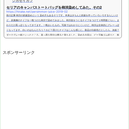
ジカセイカツ
セリアのキャンバストートバッグを柿渋染めしてみた。その2
https://hirake.net/persimmon-juice-2019-02
前の記事 柿渋の鉄媒染めという 染め方もあるそうです。本来はきちんと鉄媒を作っていろいろするらしいけ
ど、炭素鋼のナイフを一晩つけた柿渋で染めてみました。柿渋改をつくるナイフをつけて１時間後ぐらい。ま
わりだけ黒っぽくなってきてます。一晩おいたもの。写真ではわかりにくいけど、柿渋は全体的にグレーっぽ
くなってます。白いのはなんだろう？カビ？浸けたナイフはこんな感じに。新品が白銀色だとしたら、灰銀？
ダークグレー銀といったところ。真っ黒な部分は擦ると落ちました。染める今回は、ビー玉輪ゴム絞りと、板
で絞り...
スポンサーリンク