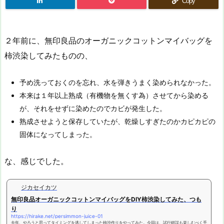
Copy
２年前に、無印良品のオーガニックコットンマイバッグを
柿渋染してみたものの、
予め洗っておくのを忘れ、水を弾きうまく染められなかった。
本来は１年以上熟成（有機物を無くす為）させてから染める
が、それをせずに染めたのでカビが発生した。
熟成させようと保存していたが、乾燥しすぎたのかカピカピの
固体になってしまった。
な、感じでした。
ジカセイカツ
無印良品オーガニックコットンマイバッグをDIY柿渋染してみた、つも
り
https://hirake.net/persimmon-juice-01
去年、やろうと思ってタイミングを逃してしまった柿渋作りをやってみた。今回は、試行錯誤も楽しむべく手