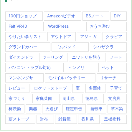
100円ショップ
Amazonビデオ
B6ノート
DIY
Felt VR40
WordPress
おうち遊び
やりたい事リスト
アウトドア
アジュガ
クラピア
グランドカバー
ゴムバンド
シバザクラ
ダイカンドラ
ツーリング
ニワトリを飼う
ノート
パソコン トラブル対応
ヒンメリ
ペット
マンネングサ
モバイルバッテリー
リサーチ
レビュー
ロケットストーブ
夏
多面体
子育て
家づくり
家庭菜園
岡山県
徳島県
文房具
柿渋染
楽器
火遊び
確定申告
自転車
草木染
薪ストーブ
財布
雑貨屋
香川県
黒板塗料