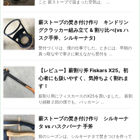
こと 薪ストーブで温まった空気は、 ...
薪ストーブの焚き付け作り キンドリン
グクラッカー組み立て & 割り比べ(vs ハ
スク手斧、シルキーナタ)
焚付づくりは、僕の仕事でした。ときには、早朝の
真っ暗な中で寒さに耐えながら焚付を ...
【レビュー】薪割り斧 Fiskars X25。初
心者にも扱いやすく、気持ちよく割れま
す！
薪割り用にフィスカースのX25を買いました。 薪割
り経験２回の僕でも、パッカーン ...
薪ストーブの焚き付け作り シルキーナ
タ vs ハスクバーナ 手斧
前のシーズンは、シルキーナタで焚きつけを作って