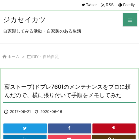

Twitter
Feedly
RSS
ジカセイカツ

自家製してみる活動・自家製のある生活

メニュ

サイド

ホーム
>

DIY・自給自足

前へ

薪ストーブ(ドブレ760)のメンテナンスをプロに頼
次へ
んだので、横に張り付いて手順をメモしてみた

検索

2017-09-21

2020-06-16