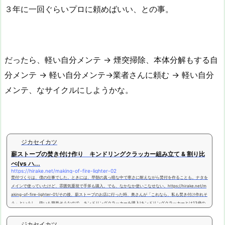
３年に一回ぐらいプロに頼めばいい、との事。
だったら、軽い自分メンテ → 煙突掃除、本体分解もする自
分メンテ → 軽い自分メンテ→業者さんに頼む → 軽い自分
メンテ、なサイクルにしようかな。
ジカセイカツ
薪ストーブの焚き付け作り キンドリングクラッカー組み立て & 割り比
べ(vs ハ...
https://hirake.net/making-of-fire-lighter-02
焚付づくりは、僕の仕事でした。ときには、早朝の真っ暗な中で寒さに耐えながら焚付を作ることも。ナタを
メインで使っていたけど、雰囲気重視で手斧も購入。でも、なかなか使いこなせない。https://hirake.net/m
aking-of-fire-lighter-01/その後、薪ストーブのお店に行った時、奥さんが「これなら、私も焚き付け作れそ
う」というし、扱いも簡単そうなので、キンドリングクラッカーを購入!キンドリングクラッカーとは13歳の
若き発明家、エーラ・ハッチンソンは、斧で焚き付けを作るお母さんのケガを心配して、このキンドリングク
ラッカ...
ジカセイカツ