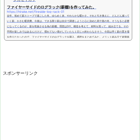
ファイヤーサイドのログラック(薪棚)を作ってみた。
https://hirake.net/fireside-log-rack-01
去年、初めて薪ストーブで過ごした冬。ゆらめく炎、やわらかな暖かさ。それと引き換えに、どんどん減って
いく薪、かさむ暖房費。今後は、できる限り薪は自分で調達しようと心に決めた四十路の冬。そうなると必要
になってくるのが、薪を乾燥させる為の薪棚。理想はDIY。構造を考えて、材料を買って、組み立てる。その
手間が楽しみではあるんだけど、慣れてない僕がしていたら１日じゃ終わらなさそう。今回は早く薪の置き場
を作りたかったので、ファイヤーサイドのログラックを購入。感想をまとめてみた。メリット組み立て超簡単
組み立て...
スポンサーリンク