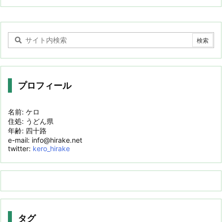
プロフィール
名前: ケロ
住処: うどん県
年齢: 四十路
e-mail: info@hirake.net
twitter:
kero_hirake
タグ