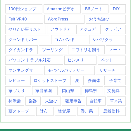
100円ショップ
Amazonビデオ
B6ノート
DIY
Felt VR40
WordPress
おうち遊び
やりたい事リスト
アウトドア
アジュガ
クラピア
グランドカバー
ゴムバンド
シバザクラ
ダイカンドラ
ツーリング
ニワトリを飼う
ノート
パソコン トラブル対応
ヒンメリ
ペット
マンネングサ
モバイルバッテリー
リサーチ
レビュー
ロケットストーブ
夏
多面体
子育て
家づくり
家庭菜園
岡山県
徳島県
文房具
柿渋染
楽器
火遊び
確定申告
自転車
草木染
薪ストーブ
財布
雑貨屋
香川県
黒板塗料