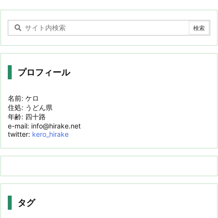
プロフィール
名前: ケロ
住処: うどん県
年齢: 四十路
e-mail: info@hirake.net
twitter:
kero_hirake
タグ