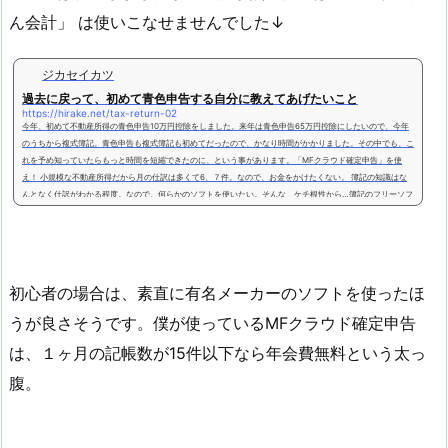
ん会計」 は使いこなせませんでした↓
ジカセイカツ
過去に戻って、初めて青色申告する自分に教えてあげたいこと
https://hirake.net/tax-return-02
今年、初めて不動産所得の青色申告10万円控除をしました。来年は青色申告65万円控除にしたいので、今年
のうちから複式簿記。青色申告も複式簿記も初めてだったので、かなり時間がかかりました。その中でも、こ
れを予め知っていたらもっと時間を短縮できたのに、という事があります。「MFクラウド確定申告」を使
え！ 小規模な不動産所得だから月の仕訳は多くて6、７件。なので、お金をかけたくない。 簿記の知識はな
んとなく仕訳がわかる程度。なので、何らかのソフトを使いたい。そんな ケチ根性から…簿記のフリーソフ
トを試しまし...
初心者の場合は、素直に有名メーカーのソフトを使ったほ
うが良さそうです。僕が使っているMFクラウド確定申告
は、１ヶ月の記帳数が15件以下なら年会費無料という太っ
腹。