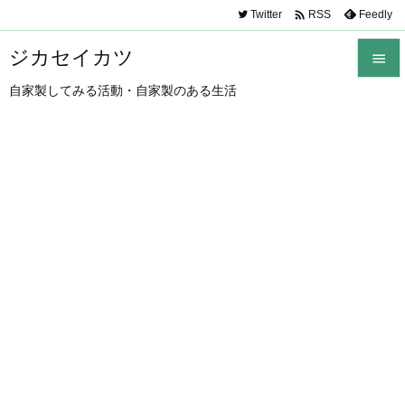

Twitter
Feedly
RSS
ジカセイカツ

自家製してみる活動・自家製のある生活

メニュ

サイド

前へ

次へ

検索