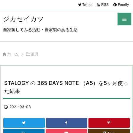

Twitter
Feedly
RSS
ジカセイカツ

自家製してみる活動・自家製のある生活

メニュ

サイド

ホーム
>

道具

前へ

STALOGY の 365 DAYS NOTE （A5）を5ヶ月使っ
次へ
た結果

検索

2021-03-03