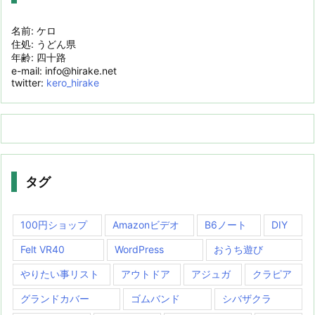
名前: ケロ
住処: うどん県
年齢: 四十路
e-mail: info@hirake.net
twitter:
kero_hirake
タグ
100円ショップ
Amazonビデオ
B6ノート
DIY
Felt VR40
WordPress
おうち遊び
やりたい事リスト
アウトドア
アジュガ
クラピア
グランドカバー
ゴムバンド
シバザクラ