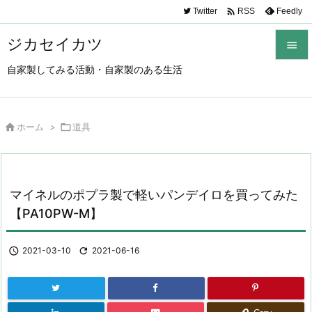

Twitter
Feedly
RSS
ジカセイカツ

自家製してみる活動・自家製のある生活

メニュ

サイド

ホーム
>

道具

前へ

マイネルのポプラ製で軽いパンデイロを買ってみた
次へ
【PA10PW-M】

検索

2021-03-10

2021-06-16