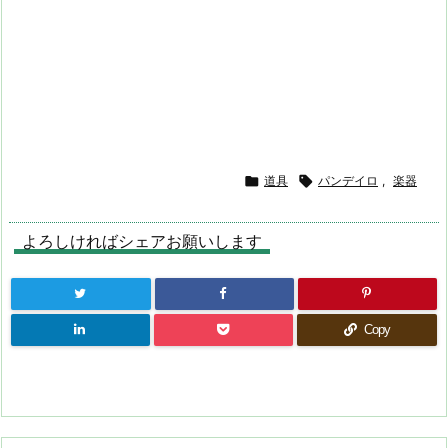

道具

パンデイロ
,
楽器
よろしければシェアお願いします
Copy