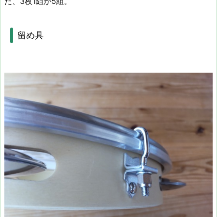
だ、3枚1組が5組。
留め具