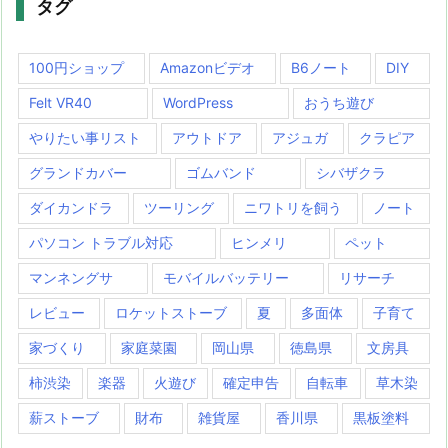
タグ
100円ショップ
Amazonビデオ
B6ノート
DIY
Felt VR40
WordPress
おうち遊び
やりたい事リスト
アウトドア
アジュガ
クラピア
グランドカバー
ゴムバンド
シバザクラ
ダイカンドラ
ツーリング
ニワトリを飼う
ノート
パソコン トラブル対応
ヒンメリ
ペット
マンネングサ
モバイルバッテリー
リサーチ
レビュー
ロケットストーブ
夏
多面体
子育て
家づくり
家庭菜園
岡山県
徳島県
文房具
柿渋染
楽器
火遊び
確定申告
自転車
草木染
薪ストーブ
財布
雑貨屋
香川県
黒板塗料