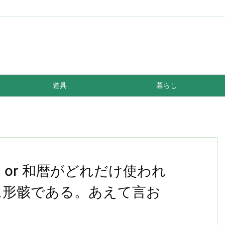
道具
暮らし
or 和暦がどれだけ使われ
に形骸である。あえて言お