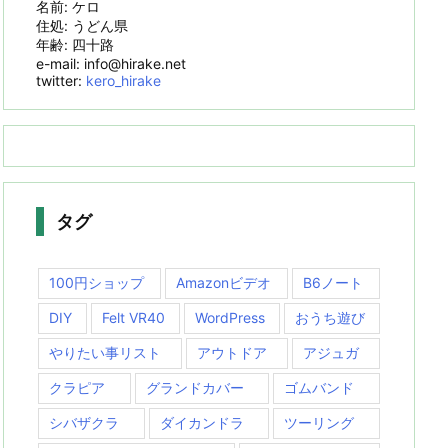
名前: ケロ
住処: うどん県
年齢: 四十路
e-mail: info@hirake.net
twitter:
kero_hirake
タグ
100円ショップ
Amazonビデオ
B6ノート
DIY
Felt VR40
WordPress
おうち遊び
やりたい事リスト
アウトドア
アジュガ
クラピア
グランドカバー
ゴムバンド
シバザクラ
ダイカンドラ
ツーリング