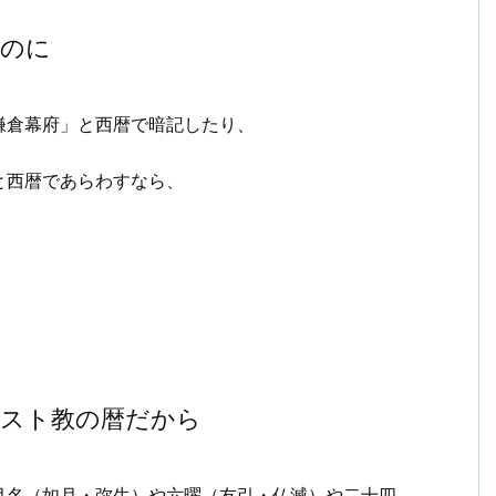
るのに
鎌倉幕府」と西暦で暗記したり、
と西暦であらわすなら、
リスト教の暦だから
月名（如月・弥生）や六曜（友引・仏滅）や二十四