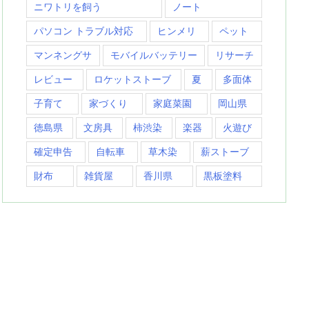
ニワトリを飼う
ノート
パソコン トラブル対応
ヒンメリ
ペット
マンネングサ
モバイルバッテリー
リサーチ
レビュー
ロケットストーブ
夏
多面体
子育て
家づくり
家庭菜園
岡山県
徳島県
文房具
柿渋染
楽器
火遊び
確定申告
自転車
草木染
薪ストーブ
財布
雑貨屋
香川県
黒板塗料