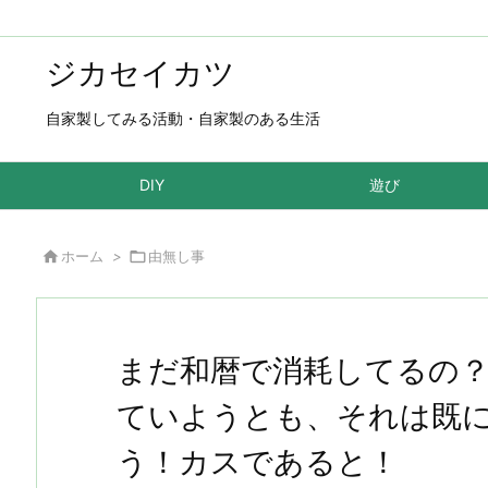
ジカセイカツ
自家製してみる活動・自家製のある生活
DIY
遊び

ホーム
>

由無し事
まだ和暦で消耗してるの？ 
ていようとも、それは既
う！カスであると！