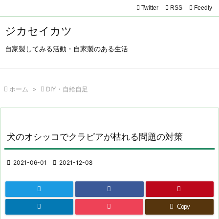
Twitter

RSS
Feedly

メニュ
ジカセイカツ

自家製してみる活動・自家製のある生活
サイド

前へ

ホーム
>

DIY・自給自足

次へ

検索
犬のオシッコでクラピアが枯れる問題の対策

2021-06-01

2021-12-08
Copy