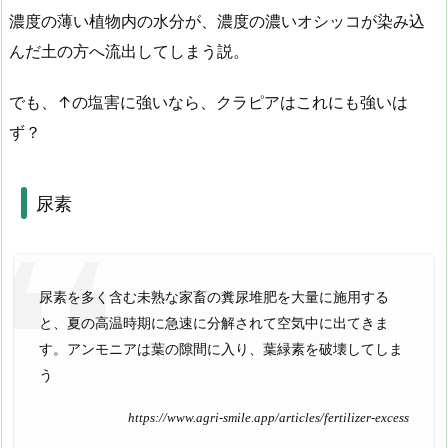
濃度の薄い植物内の水分が、濃度の濃いオシッコが染み込
んだ土の方へ流出してしまう説。
でも、↑の塩害に強いなら、クラピアはこれにも強いは
ず？
尿素
尿素を多く含む未熟な家畜の糞尿堆肥を大量に施用する
と、夏の高温時期に急速に分解されて空気中に出てきま
す。アンモニアは葉の隙間に入り、葉緑素を破壊してしま
う
https://www.agri-smile.app/articles/fertilizer-excess