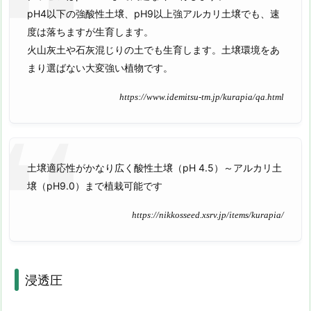
pH4以下の強酸性土壌、pH9以上強アルカリ土壌でも、速
度は落ちますが生育します。
火山灰土や石灰混じりの土でも生育します。土壌環境をあ
まり選ばない大変強い植物です。
https://www.idemitsu-tm.jp/kurapia/qa.html
土壌適応性がかなり広く酸性土壌（pH 4.5）～アルカリ土
壌（pH9.0）まで植栽可能です
https://nikkosseed.xsrv.jp/items/kurapia/
浸透圧