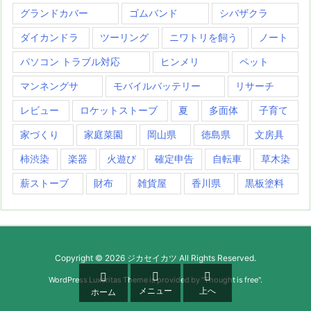
グランドカバー
ゴムバンド
シバザクラ
ダイカンドラ
ツーリング
ニワトリを飼う
ノート
パソコン トラブル対応
ヒンメリ
ペット
マンネングサ
モバイルバッテリー
リサーチ
レビュー
ロケットストーブ
夏
多面体
子育て
家づくり
家庭菜園
岡山県
徳島県
文房具
柿渋染
楽器
火遊び
確定申告
自転車
草木染
薪ストーブ
財布
雑貨屋
香川県
黒板塗料
Copyright ©
2026
ジカセイカツ
All Rights Reserved.



WordPress Luxeritas Theme is provided by "
Thought is free
".
メニュー
上へ
ホーム