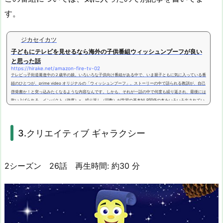
す。
ジカセイカツ
子どもにテレビを見せるなら海外の子供番組ウィッシュンプーフが良い
と思った話
https://hirake.net/amazon-fire-tv-02
テレビっ子街道驀進中の２歳半の娘。いろいろな子供向け番組がある中で、いま親子ともに気に入っている番
組のひとつが、prime video オリジナルの「ウィッシュンプーフ」。ストーリーの中で語られる教訓が、自己
啓発書か！と突っ込みたくなるような内容なんです。しかも、それが一話の中で何度も繰り返され、最後には
歌い上げられる。インパクト（強度）× 繰り返し（回数）が学習の基本NLP関係の本をいろいろ出されてい
る、山崎啓支さんの言葉です。マンガでやさしくわかるNLPposted with ヨメレバ山崎 啓支 日本能率協会マ
ネジメント...
3.クリエイティブ ギャラクシー
2シーズン 26話
再生時間:
約30
分