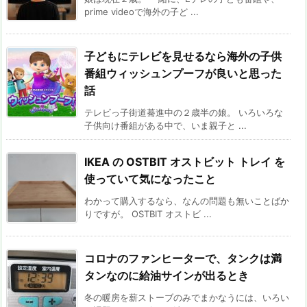
prime videoで海外の子ど ...
子どもにテレビを見せるなら海外の子供
番組ウィッシュンプーフが良いと思った
話
テレビっ子街道驀進中の２歳半の娘。 いろいろな
子供向け番組がある中で、いま親子と ...
IKEA の OSTBIT オストビット トレイ を
使っていて気になったこと
わかって購入するなら、なんの問題も無いことばか
りですが。 OSTBIT オストビ ...
コロナのファンヒーターで、タンクは満
タンなのに給油サインが出るとき
冬の暖房を薪ストーブのみでまかなうには、いろい