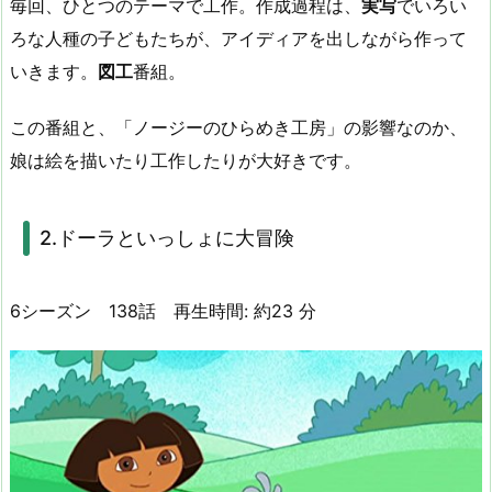
毎回、ひとつのテーマで工作。作成過程は、
実写
でいろい
ろな人種の子どもたちが、アイディアを出しながら作って
いきます。
図工
番組。
この番組と、「ノージーのひらめき工房」の影響なのか、
娘は絵を描いたり工作したりが大好きです。
2.ドーラといっしょに大冒険
6シーズン 138話
再生時間:
約
23 分