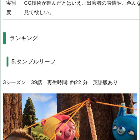
実写
CG技術が進んだとはいえ、出演者の表情や、色ん
度
見て欲しい。
ランキング
5.タンブルリーフ
3シーズン 39話
再生時間:
約
22 分
英語版あり