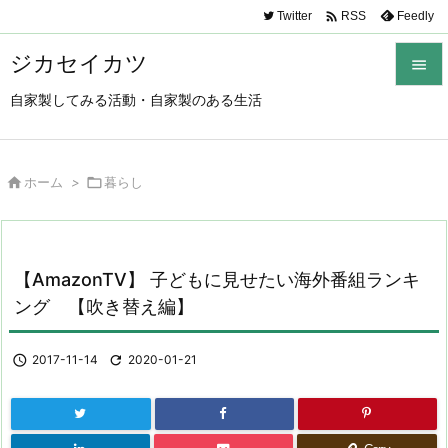

Twitter
Feedly
RSS
ジカセイカツ

自家製してみる活動・自家製のある生活

メニュ

サイド

ホーム
>

暮らし

前へ

【AmazonTV】 子どもに見せたい海外番組ランキ
次へ
ング 【吹き替え編】

検索

2017-11-14

2020-01-21