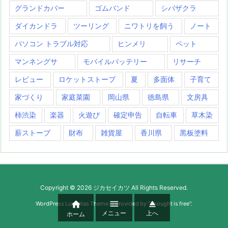
グランドカバー
ゴムバンド
シバザクラ
ダイカンドラ
ツーリング
ニワトリを飼う
ノート
パソコン トラブル対応
ヒンメリ
ペット
マンネングサ
モバイルバッテリー
リサーチ
レビュー
ロケットストーブ
夏
多面体
子育て
家づくり
家庭菜園
岡山県
徳島県
文房具
柿渋染
楽器
火遊び
確定申告
自転車
草木染
薪ストーブ
財布
雑貨屋
香川県
黒板塗料
Copyright ©
2026
ジカセイカツ
All Rights Reserved.



WordPress Luxeritas Theme is provided by "
Thought is free
".
メニュー
上へ
ホーム