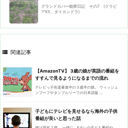
グランドカバー観察日記 その7 (クラピ
アK5、ダイカンドラ)

関連記事
【AmazonTV】 3歳の娘が英語の番組を
すすんで見るようになるまでの流れ
テレビっ子街道驀進中の３歳半の娘。 ウィッシュ
ンプーフやタンブルリーフの日本語版 ...
子どもにテレビを見せるなら海外の子供
番組が良いと思った話
娘は現在２歳。 一緒に、Eテレの子ども番組や、