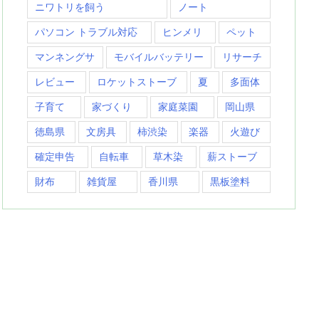
ニワトリを飼う
ノート
パソコン トラブル対応
ヒンメリ
ペット
マンネングサ
モバイルバッテリー
リサーチ
レビュー
ロケットストーブ
夏
多面体
子育て
家づくり
家庭菜園
岡山県
徳島県
文房具
柿渋染
楽器
火遊び
確定申告
自転車
草木染
薪ストーブ
財布
雑貨屋
香川県
黒板塗料