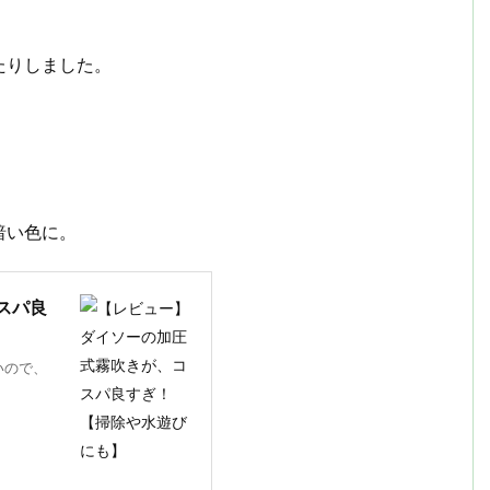
たりしました。
暗い色に。
スパ良
いので、