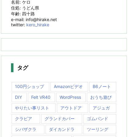
名前: ケロ
住処: うどん県
年齢: 四十路
e-mail: info@hirake.net
twitter:
kero_hirake
タグ
100円ショップ
Amazonビデオ
B6ノート
DIY
Felt VR40
WordPress
おうち遊び
やりたい事リスト
アウトドア
アジュガ
クラピア
グランドカバー
ゴムバンド
シバザクラ
ダイカンドラ
ツーリング