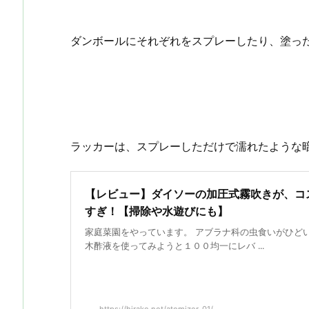
ダンボールにそれぞれをスプレーしたり、塗っ
ラッカーは、スプレーしただけで濡れたような
【レビュー】ダイソーの加圧式霧吹きが、コ
すぎ！【掃除や水遊びにも】
家庭菜園をやっています。 アブラナ科の虫食いがひど
木酢液を使ってみようと１００均一にレバ ...
https://hirake.net/atomizer-01/