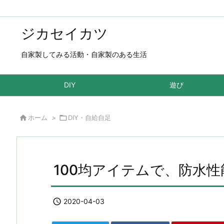
ジカセイカツ
自家製してみる活動・自家製のある生活
DIY
遊び

ホーム
>

DIY・自給自足
100均アイテムで、防水

2020-04-03