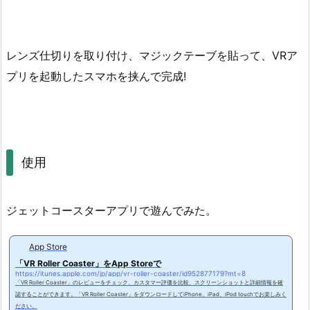
レンズ仕切りを取り付け、マジックテーブを貼って、VRア
プリを起動したスマホを挟んで完成!
使用
ジェットコースターアプリで遊んでみた。
App Store
「VR Roller Coaster」をApp Storeで
https://itunes.apple.com/jp/app/vr-roller-coaster/id952877179?mt=8
「VR Roller Coaster」のレビューをチェック、カスタマー評価を比較、スクリーンショットと詳細情報を確
認することができます。「VR Roller Coaster」をダウンロードしてiPhone、iPad、iPod touchでお楽しみく
ださい。