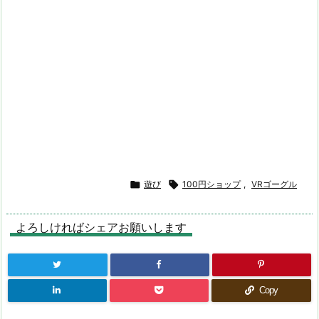

遊び

100円ショップ
,
VRゴーグル
よろしければシェアお願いします
Copy