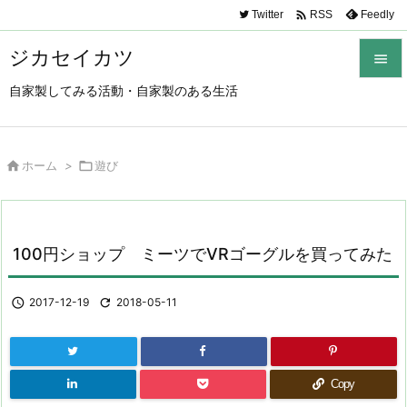

Twitter
Feedly
RSS
ジカセイカツ

自家製してみる活動・自家製のある生活

メニュ

サイド

ホーム
>

遊び

前へ

100円ショップ ミーツでVRゴーグルを買ってみた
次へ

検索

2017-12-19

2018-05-11
Copy