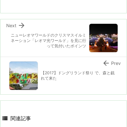

Next
ニューレオマワールドのクリスマスイルミ
ネーション「レオマ光ワールド」を見に行
って気付いたポインツ

Prev
【2017】ドングリランド祭り で、森と戯
れて来た

関連記事