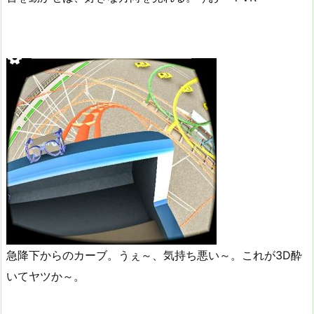
急降下からのカーブ。うぇ～、気持ち悪い～。これが3D酔
いてヤツか～。