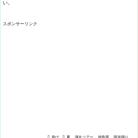
い。
スポンサーリンク

遊び

夏
,
弾丸ツアー
,
徳島県
,
阿波踊り