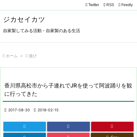
Twitter

RSS
Feedly

メニュ
ジカセイカツ

自家製してみる活動・自家製のある生活
サイド

前へ

ホーム
>

遊び

次へ

検索
香川県高松市から子連れでJRを使って阿波踊りを観
に行ってきた

2017-08-30

2018-02-15