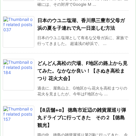
確には、その対岸でGoogle M ...
日本のウユニ塩湖、香川県三豊市父母ガ
浜の夏を子連れで丸一日楽しむ方法
日本のウユニ塩湖として有名な父母ガ浜に、家族で
行ってきました。 超遠浅の砂浜で、 ...
どんどん高松の穴場、F地区の路上から見
てみた。なかなか良い！【さぬき高松ま
つり 花火大会】
過去に、屋島山上、G地区から花火を高松まつりの
花火を見ましたが、今年はF地区から ...
【8店舗+α】 徳島市近辺の雑貨屋巡り弾
丸ドライブに行ってきた その２【徳島
観光】
雨の中、徳島の雑貨屋巡り第2弾に行ってきた。 今