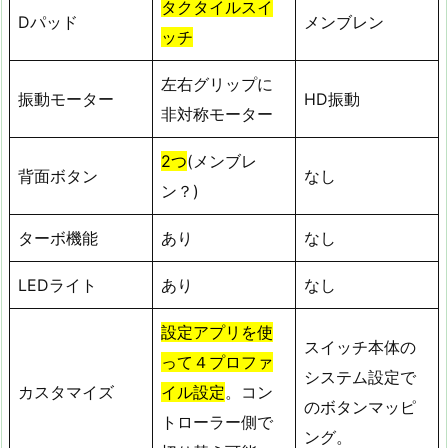
タクタイルスイ
Dパッド
メンブレン
ッチ
左右グリップに
振動モーター
HD振動
非対称モーター
2つ
(メンブレ
背面ボタン
なし
ン？)
ターボ機能
あり
なし
LEDライト
あり
なし
設定アプリを使
スイッチ本体の
って４プロファ
システム設定で
カスタマイズ
イル設定
。コン
のボタンマッピ
トローラー側で
ング。