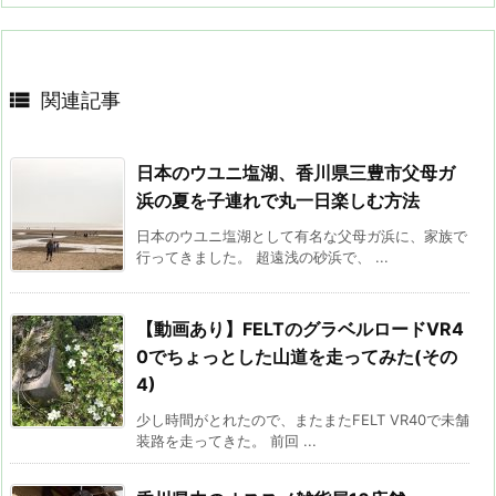

関連記事
日本のウユニ塩湖、香川県三豊市父母ガ
浜の夏を子連れで丸一日楽しむ方法
日本のウユニ塩湖として有名な父母ガ浜に、家族で
行ってきました。 超遠浅の砂浜で、 ...
【動画あり】FELTのグラベルロードVR4
0でちょっとした山道を走ってみた(その
4)
少し時間がとれたので、またまたFELT VR40で未舗
装路を走ってきた。 前回 ...