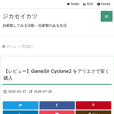

Twitter
Feedly
RSS
ジカセイカツ

自家製してみる活動・自家製のある生活

メニュ

サイド

ホーム
>

遊び

前へ

【レビュー】GameSir Cyclone2 をアリエクで安く
次へ
購入

検索

2025-03-27

2026-07-29