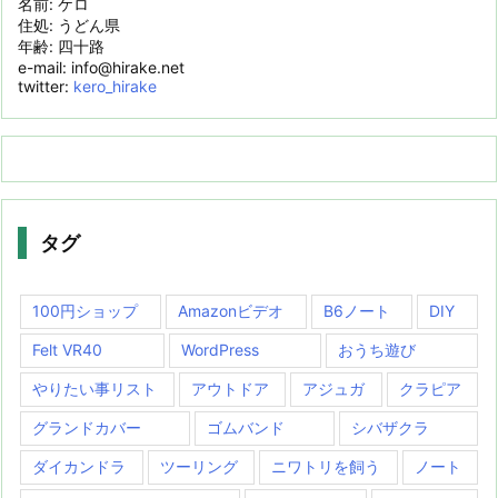
名前: ケロ
住処: うどん県
年齢: 四十路
e-mail: info@hirake.net
twitter:
kero_hirake
タグ
100円ショップ
Amazonビデオ
B6ノート
DIY
Felt VR40
WordPress
おうち遊び
やりたい事リスト
アウトドア
アジュガ
クラピア
グランドカバー
ゴムバンド
シバザクラ
ダイカンドラ
ツーリング
ニワトリを飼う
ノート