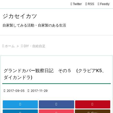
Twitter

RSS
Feedly

メニュ
ジカセイカツ

自家製してみる活動・自家製のある生活
サイド

前へ

ホーム
>

DIY・自給自足

次へ

検索
グランドカバー観察日記 その５ (クラピアK5、
ダイカンドラ)

2017-09-05

2017-11-29