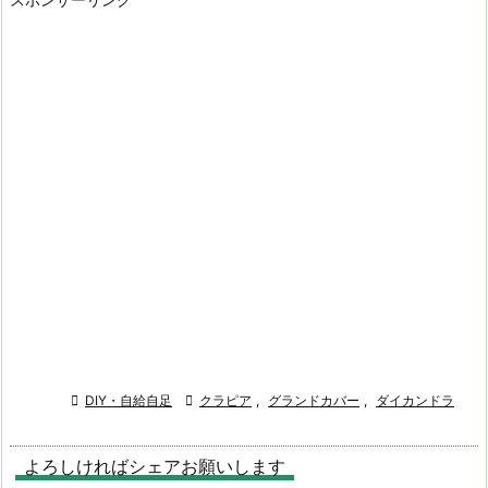

DIY・自給自足

クラピア
,
グランドカバー
,
ダイカンドラ
よろしければシェアお願いします