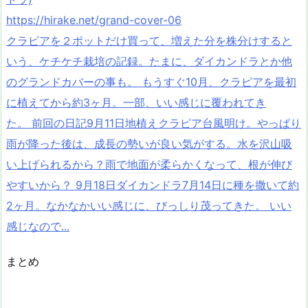
https://hirake.net/grand-cover-06
クラピアを２ポットだけ買って、増えた分を株分けすると
いう、ケチケチ栽培の記録。たまに、ダイカンドラとか他
のグランドカバーの事も。 もうすぐ10月、クラピアを最初
に植えてから約3ヶ月。一部、いい感じに覆われてき
た。 前回の日記9月11日地植えクラピア台風明け。やっぱり
雨が降った後は、成長の勢いが良い気がする。水を沢山吸
い上げられるから？雨で地面が柔らかくなって、根が伸び
やすいから？ 9月18日ダイカンドラ7月14日に種を撒いて約
2ヶ月。なかなかいい感じに、びっしり茂ってきた。 いい
感じなので...
まとめ