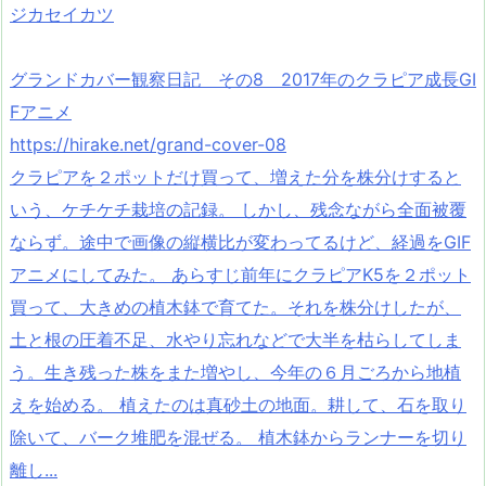
ジカセイカツ
グランドカバー観察日記 その8 2017年のクラピア成長GI
Fアニメ
https://hirake.net/grand-cover-08
クラピアを２ポットだけ買って、増えた分を株分けすると
いう、ケチケチ栽培の記録。 しかし、残念ながら全面被覆
ならず。途中で画像の縦横比が変わってるけど、経過をGIF
アニメにしてみた。 あらすじ前年にクラピアK5を２ポット
買って、大きめの植木鉢で育てた。それを株分けしたが、
土と根の圧着不足、水やり忘れなどで大半を枯らしてしま
う。生き残った株をまた増やし、今年の６月ごろから地植
えを始める。 植えたのは真砂土の地面。耕して、石を取り
除いて、バーク堆肥を混ぜる。 植木鉢からランナーを切り
離し...