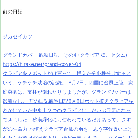
前の日記
ジカセイカツ
グランドカバー 観察日記 その4 (クラピアK5、セダム)
https://hirake.net/grand-cover-04
クラピアを２ポットだけ買って、増えた分を株分けすると
いう、ケチケチ栽培の記録。 8月7日、四国に台風上陸。家
庭菜園は、支柱が倒れたりしましたが、グランドカバーは
影響なし。 前の日記観察日記8月8日ポット植えクラピア枯
れかけていた中央上２つのクラピアは、だいぶ元気になっ
てきました。砂漠緑化にも使われているだけあって、さす
がの生命力 地植えクラピア台風の雨を、思う存分吸い上げ
たからか前回の写真より、緑が元気そうです。 ダイカンド