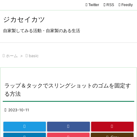
Twitter

RSS
Feedly

メニュ
ジカセイカツ

自家製してみる活動・自家製のある生活
サイド

前へ

ホーム
>

basic

次へ

検索
ラップ＆タックでスリングショットのゴムを固定す
る方法

2023-10-11