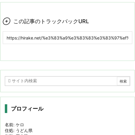

この記事のトラックバックURL
プロフィール
名前: ケロ
住処: うどん県