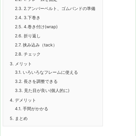
ッ
2.3.
2.アンバーベルト、ゴムバンドの準備
ク
2.4.
3.下巻き
で
2.5.
4.巻き付け(wrap)
ス
2.6.
折り返し
リ
2.7.
挟み込み（tack）
ン
2.8.
チェック
グ
3.
メリット
シ
3.1.
いろいろなフレームに使える
ョ
3.2.
長さを調整できる
ッ
3.3.
見た目が良い(個人的に)
ト
4.
デメリット
の
4.1.
手間がかかる
ゴ
5.
まとめ
ム
を