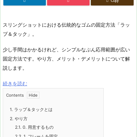
Copy
スリングショットにおける伝統的なゴムの固定方法「ラッ
プ＆タック」。
少し手間はかかるけれど、シンプルなぶん応用範囲が広い
固定方法です。やり方、メリット・デメリットについて解
説します。
続きを読む
:
ラ
Contents
ッ
1.
ラップ＆タックとは
プ
2.
やり方
＆
2.1.
0. 用意するもの
タ
2.2.
1. フレームを固定