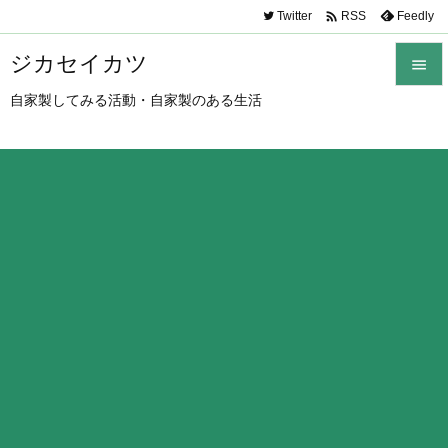

Twitter
Feedly
RSS
ジカセイカツ

自家製してみる活動・自家製のある生活

メニュ

サイド

前へ

次へ

検索