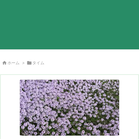

ホーム
>

タイム