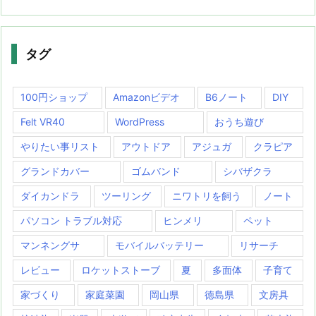
タグ
100円ショップ
Amazonビデオ
B6ノート
DIY
Felt VR40
WordPress
おうち遊び
やりたい事リスト
アウトドア
アジュガ
クラピア
グランドカバー
ゴムバンド
シバザクラ
ダイカンドラ
ツーリング
ニワトリを飼う
ノート
パソコン トラブル対応
ヒンメリ
ペット
マンネングサ
モバイルバッテリー
リサーチ
レビュー
ロケットストーブ
夏
多面体
子育て
家づくり
家庭菜園
岡山県
徳島県
文房具