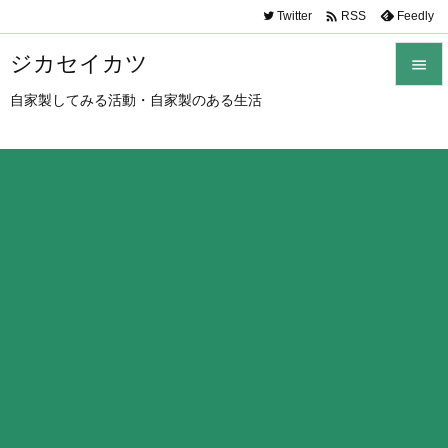

Twitter
Feedly
RSS
ジカセイカツ

自家製してみる活動・自家製のある生活

メニュ

サイド

前へ

次へ

検索