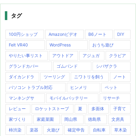
タグ
100円ショップ
Amazonビデオ
B6ノート
DIY
Felt VR40
WordPress
おうち遊び
やりたい事リスト
アウトドア
アジュガ
クラピア
グランドカバー
ゴムバンド
シバザクラ
ダイカンドラ
ツーリング
ニワトリを飼う
ノート
パソコン トラブル対応
ヒンメリ
ペット
マンネングサ
モバイルバッテリー
リサーチ
レビュー
ロケットストーブ
夏
多面体
子育て
家づくり
家庭菜園
岡山県
徳島県
文房具
柿渋染
楽器
火遊び
確定申告
自転車
草木染