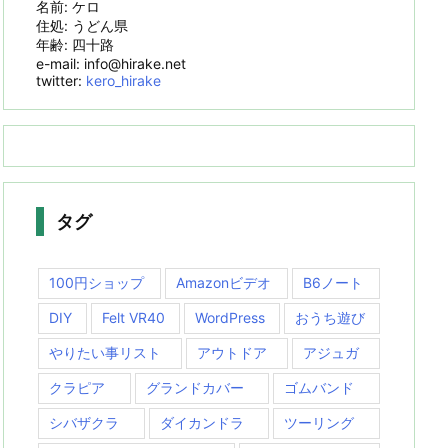
名前: ケロ
住処: うどん県
年齢: 四十路
e-mail: info@hirake.net
twitter:
kero_hirake
タグ
100円ショップ
Amazonビデオ
B6ノート
DIY
Felt VR40
WordPress
おうち遊び
やりたい事リスト
アウトドア
アジュガ
クラピア
グランドカバー
ゴムバンド
シバザクラ
ダイカンドラ
ツーリング