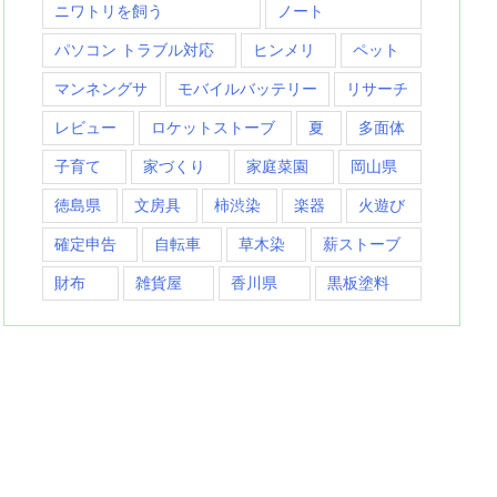
ニワトリを飼う
ノート
パソコン トラブル対応
ヒンメリ
ペット
マンネングサ
モバイルバッテリー
リサーチ
レビュー
ロケットストーブ
夏
多面体
子育て
家づくり
家庭菜園
岡山県
徳島県
文房具
柿渋染
楽器
火遊び
確定申告
自転車
草木染
薪ストーブ
財布
雑貨屋
香川県
黒板塗料