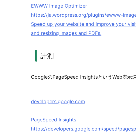
EWWW Image Optimizer
https://ja.wordpress.org/plugins/ewww-image
Speed up your website and improve your visi
and resizing images and PDFs.
計測
GoogleのPageSpeed InsightsというW
developers.google.com
PageSpeed Insights
https://developers.google.com/speed/pagesp