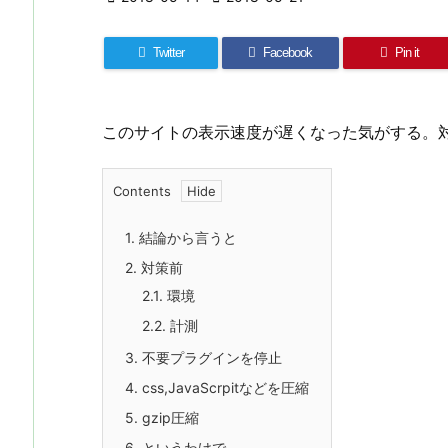
Twitter
Facebook
Pin it
このサイトの表示速度が遅くなった気がする。
Contents
1.
結論から言うと
2.
対策前
2.1.
環境
2.2.
計測
3.
不要プラグインを停止
4.
css,JavaScrpitなどを圧縮
5.
gzip圧縮
6.
というわけで