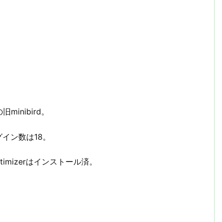
minibird。
ラグイン数は18。
timizerはインストール済。