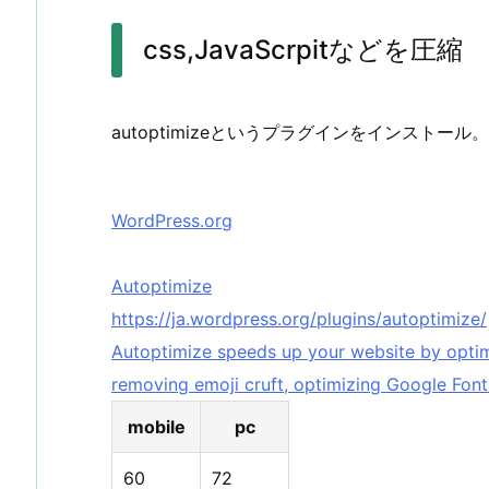
css,JavaScrpitなどを圧縮
autoptimizeというプラグインをインストール。
WordPress.org
Autoptimize
https://ja.wordpress.org/plugins/autoptimize/
Autoptimize speeds up your website by optim
removing emoji cruft, optimizing Google Fon
mobile
pc
60
72