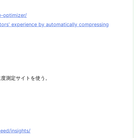
-optimizer/
tors' experience by automatically compressing
eb表示速度測定サイトを使う。
eed/insights/