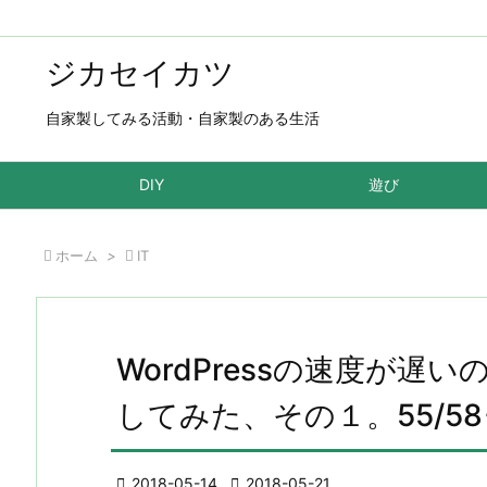
ジカセイカツ
自家製してみる活動・自家製のある生活
DIY
遊び

ホーム
>

IT
WordPressの速度が
してみた、その１。55/58

2018-05-14

2018-05-21