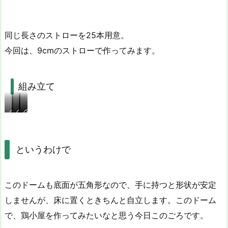
同じ長さのストローを25本用意。
今回は、9cmのストローで作ってみます。
組み立て
①
②
③
④
⑤
ス
①
ス
ス
③
ト
に
ト
ト
に
ロ
ス
ロ
ロ
④
というわけで
ー
ト
ー
ー
を
を
ロ
を
を
接
5
ー
5
5
続
このドームも底面が五角形なので、手に持つと形状が安定
本
を
本
本
し
しませんが、床に置くときちんと自立します。このドーム
と
10
使
と
て
4
本
っ
5
完
で、鶏小屋を作ってみたいなと思う今日このごろです。
個
と
て
個
成！