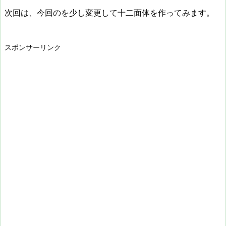
組
5
②
組
次回は、今回のを少し変更して十二面体を作ってみます。
ク
個
の
ク
リ
組
星
リ
ッ
ク
の
ッ
プ
リ
頂
プ
スポンサーリンク
を
ッ
点
を
5
プ
に
1
個
を
五
個
使
5
角
使
っ
個
形
っ
て
使
を
て
五
っ
作
大
角
て
る
の
形
星
字
を
型
型
つ
を
を
く
作
作
る
る
る