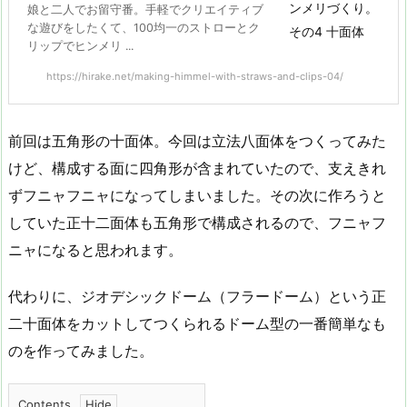
娘と二人でお留守番。手軽でクリエイティブ
な遊びをしたくて、100均一のストローとク
リップでヒンメリ ...
https://hirake.net/making-himmel-with-straws-and-clips-04/
前回は五角形の十面体。今回は立法八面体をつくってみた
けど、構成する面に四角形が含まれていたので、支えきれ
ずフニャフニャになってしまいました。その次に作ろうと
していた正十二面体も五角形で構成されるので、フニャフ
ニャになると思われます。
代わりに、ジオデシックドーム（フラードーム）という正
二十面体をカットしてつくられるドーム型の一番簡単なも
のを作ってみました。
Contents