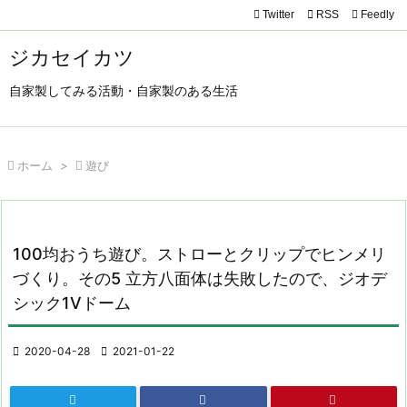
Twitter

RSS
Feedly

メニュ
ジカセイカツ

自家製してみる活動・自家製のある生活
サイド

前へ

ホーム
>

遊び

次へ

検索
100均おうち遊び。ストローとクリップでヒンメリ
づくり。その5 立方八面体は失敗したので、ジオデ
シック1Vドーム

2020-04-28

2021-01-22