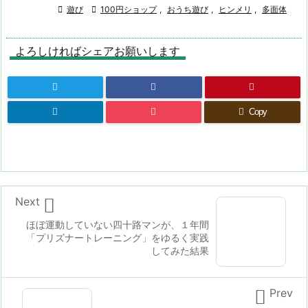

遊び

100円ショップ
,
おうち遊び
,
ヒンメリ
,
多面体
よろしければシェアお願いします
Copy

Next
ほぼ運動していない四十路マンが、１年間
「プリズナートレーニング」をゆるく実践
してみた結果

Prev