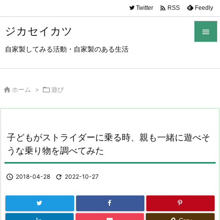

Twitter
Feedly
RSS
ジカセイカツ

自家製してみる活動・自家製のある生活

メニュ

サイド

ホーム
>

遊び

前へ

子どもがストライダーに乗る時、親も一緒に遊べそ
次へ
うな乗り物を調べてみた

検索

2018-04-28

2022-10-27