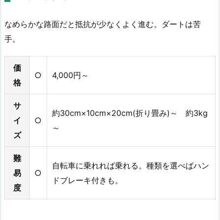
なめらかな路面だと抵抗が少なくよく進む。ダートは苦
手。
価
○
4,000円～
格
サ
約30cm×10cm×20cm(折り畳み)～ 約3kg
イ
○
～
ズ
難
自転車に乗れれば乗れる。種類を選べばハン
易
○
ドブレーキ付きも。
度