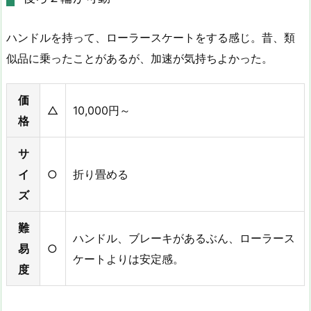
ハンドルを持って、ローラースケートをする感じ。昔、類
似品に乗ったことがあるが、加速が気持ちよかった。
価
△
10,000円～
格
サ
イ
○
折り畳める
ズ
難
ハンドル、ブレーキがあるぶん、ローラース
易
○
ケートよりは安定感。
度