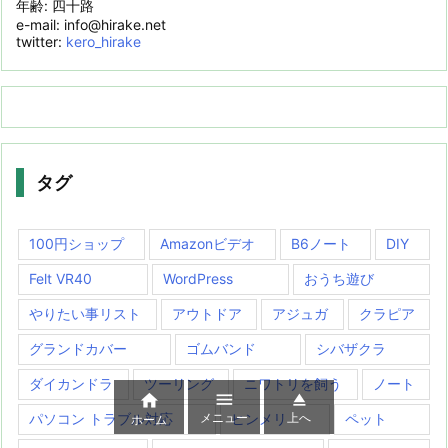
年齢: 四十路
e-mail: info@hirake.net
twitter:
kero_hirake
タグ
100円ショップ
Amazonビデオ
B6ノート
DIY
Felt VR40
WordPress
おうち遊び
やりたい事リスト
アウトドア
アジュガ
クラピア
グランドカバー
ゴムバンド
シバザクラ
ダイカンドラ
ツーリング
ニワトリを飼う
ノート



メニュー
上へ
パソコン トラブル対応
ヒンメリ
ペット
ホーム