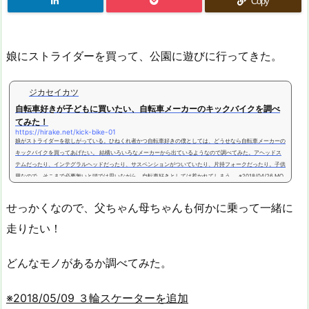
Copy
娘にストライダーを買って、公園に遊びに行ってきた。
ジカセイカツ
自転車好きが子どもに買いたい、自転車メーカーのキックバイクを調べ
てみた！
https://hirake.net/kick-bike-01
娘がストライダーを欲しがっている。ひねくれ者かつ自転車好きの僕としては、どうせなら自転車メーカーの
キックバイクを買ってあげたい。 結構いろいろなメーカーから出ているようなので調べてみた。アヘッドス
テムだったり、インテグラルヘッドだったり、サスペンションがついていたり、片持フォークだったり。子供
用なので、そこまで必要無いと頭では思いながら、自転車好きとしては惹かれてしまう。 ※2018/04/26 MO
NTY、KTMも追加※価格は税抜き、重量に(？)がついているものは非公式の数値。※並びは、メーカー名の...
せっかくなので、父ちゃん母ちゃんも何かに乗って一緒に
走りたい！
どんなモノがあるか調べてみた。
※2018/05/09 ３輪スケーターを追加