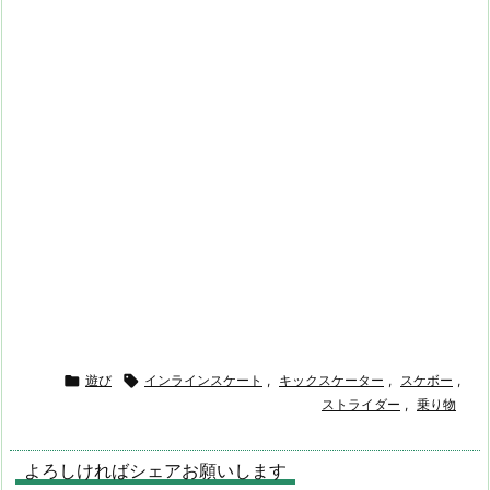

遊び

インラインスケート
,
キックスケーター
,
スケボー
,
ストライダー
,
乗り物
よろしければシェアお願いします