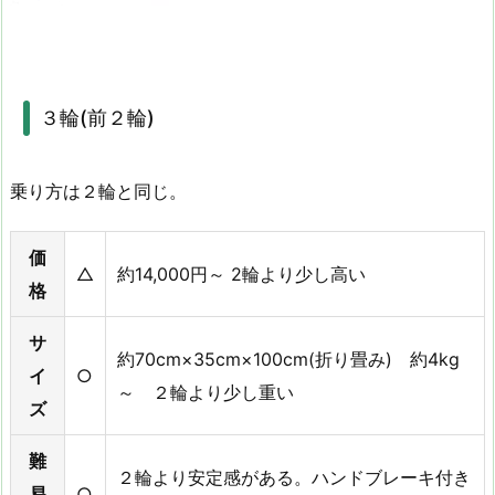
３輪(前２輪)
乗り方は２輪と同じ。
価
△
約14,000円～ 2輪より少し高い
格
サ
約70cm×35cm×100cm(折り畳み) 約4kg
イ
○
～ ２輪より少し重い
ズ
難
２輪より安定感がある。ハンドブレーキ付き
易
○