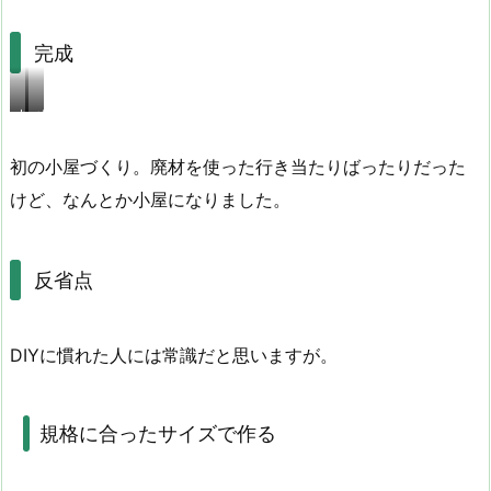
汗
完成
before
after
初の小屋づくり。廃材を使った行き当たりばったりだった
けど、なんとか小屋になりました。
反省点
DIYに慣れた人には常識だと思いますが。
規格に合ったサイズで作る