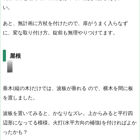
い。
あと、無計画に方杖を付けたので、扉がうまく入らなず
に、変な取り付け方。錠前も無理やりつけてます。
屋根
反
対
側
垂木(縦の木)だけでは、波板が垂れる ので、横木を間に板
が
を渡しました。
こ
ん
波板を置いてみると、かなりなズレ。上からみると平行四
な
に
辺形になってる模様。火打(水平方向の補強)を付ければよか
ズ
ったかも？
レ
る