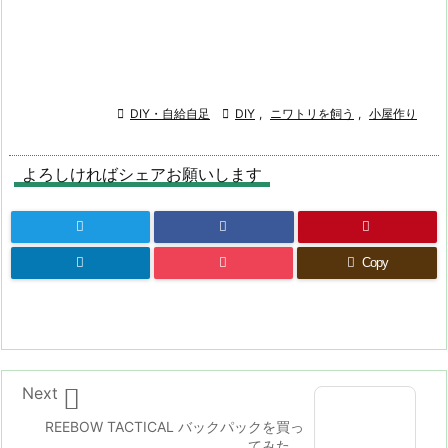

DIY・自給自足

DIY
,
ニワトリを飼う
,
小屋作り
よろしければシェアお願いします
Copy

Next
REEBOW TACTICAL バックパックを買っ
てみた。