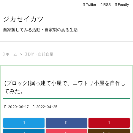
Twitter

RSS
Feedly

メニュ
ジカセイカツ

自家製してみる活動・自家製のある生活
サイド

前へ

ホーム
>

DIY・自給自足

次へ

検索
(ブロック)掘っ建て小屋で、ニワトリ小屋を自作し
てみた。

2020-09-17

2022-04-25