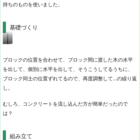
持ちのものを使いました。
基礎づくり
小
暑
屋
い
の
の
ブロックの位置を合わせて、ブロック間に渡した木の水平
大
で
を出して、個別に水平を出して、そうこうしてるうちに、
き
タ
ブロック同士の位置ずれてるので、再度調整して…の繰り返
さ
ー
に
プ
し。
合
の
わ
下
むしろ、コンクリートを流し込んだ方が簡単だったので
せ
で
て
作
は？
ブ
業。
ロ
ッ
組み立て
ク