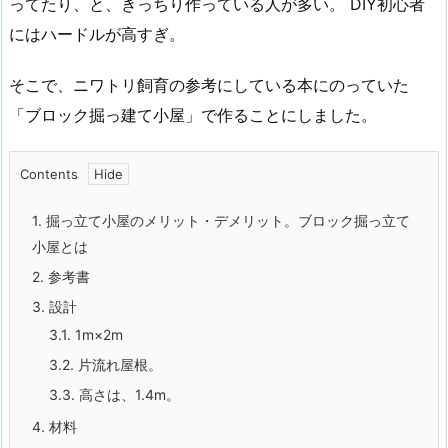
ってたり、と、きっちり作っている人が多い。 DIY初心者
にはハードルが高すぎ。
そこで、ニワトリ飼育の参考にしている本にのっていた
「ブロック掘っ建て小屋」で作ることにしました。
Contents
1.
掘っ立て小屋のメリット・デメリット。ブロック掘っ立て
小屋とは
2.
参考書
3.
設計
3.1.
1m×2m
3.2.
片流れ屋根。
3.3.
高さは、1.4m。
4.
材料