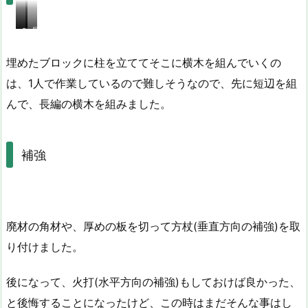
を
埋
先
ブ
長
め
に
ロ
編
ま
短
ッ
の
埋めたブロックに柱を立ててそこに横木を組んでいくの
し
辺
ク
横
た。
は、1人で作業しているので難しそうなので、先に短辺を組
を
に
木
深
んで、長編の横木を組みました。
組
立
を
さ
ん
て
組
は
で
み
2/3
ま
ぐ
補強
し
ら
た。
い
が
埋
ま
廃材の角材や、厚めの板を切って方杖(垂直方向の補強)を取
る
り付けました。
ぐ
ら
後になって、火打(水平方向の補強)もしておけば良かった、
い。
と後悔することになったけど、この時はまだそんな事はし